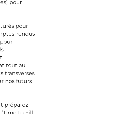
es) pour
cturés pour
omptes-rendus
 pour
s.
t
t tout au
s transverses
r nos futurs
et préparez
(Time to Fill,