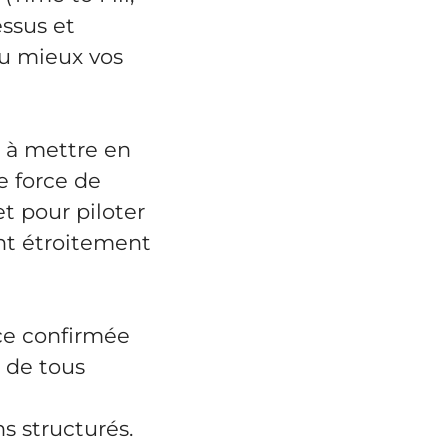
essus et
u mieux vos
s à mettre en
e force de
et pour piloter
ant étroitement
ce confirmée
 de tous
ns structurés.