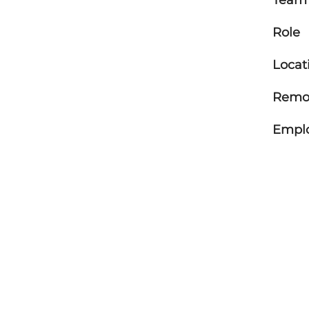
Team
Role
Locat
Remot
Empl