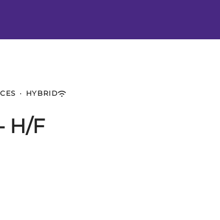
ICES
·
HYBRID
- H/F