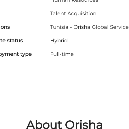
Human Resources
Talent Acquisition
ions
Tunisia - Orisha Global Service
e status
Hybrid
oyment type
Full-time
About Orisha