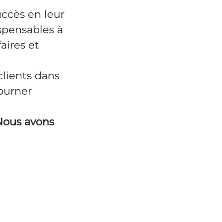
uccès en leur
ispensables à
aires et
clients dans
ourner
 Nous avons