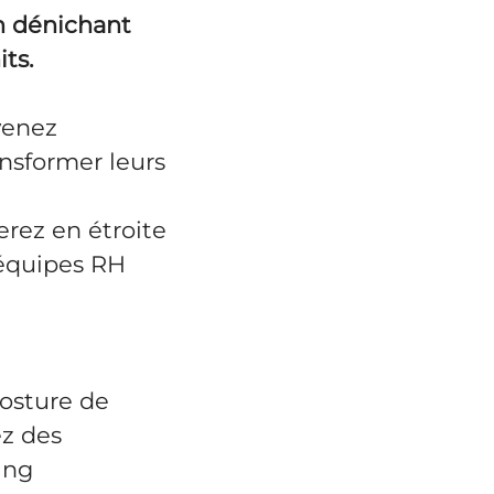
n dénichant
ts.
venez
ansformer leurs
erez en étroite
 équipes RH
osture de
ez des
ing