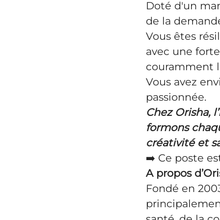
Doté d'un man
de la demande 
Vous êtes résil
avec une forte
couramment l'A
Vous avez envi
passionnée.
Chez Orisha, l
formons chaqu
créativité et s
➡️ Ce poste es
A propos d’Or
Fondé en 2003,
principalemen
santé, de la co