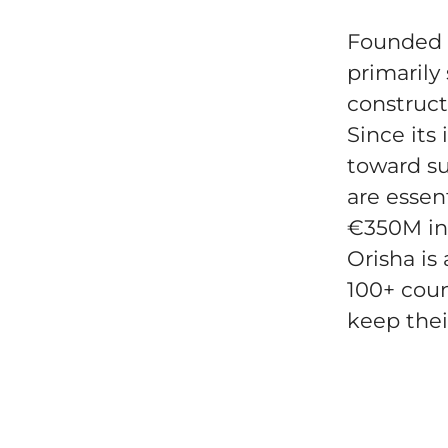
Founded i
primarily 
construct
Since its
toward su
are essen
€350M in
Orisha is
100+ coun
keep thei