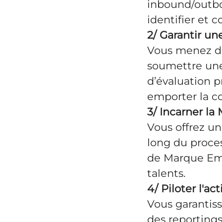
inbound/outbo
identifier et c
2/ Garantir un
Vous menez des
soumettre une
d’évaluation p
emporter la co
3/ Incarner l
Vous offrez u
long du proces
de Marque Empl
talents.
4/ Piloter l'ac
Vous garantiss
des reportings 