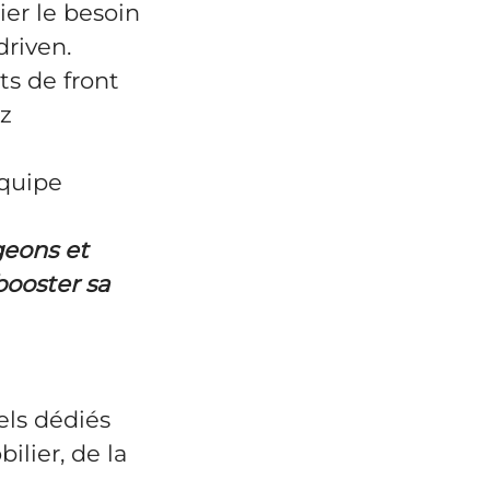
er le besoin
driven.
ts de front
ez
équipe
geons et
booster sa
els dédiés
lier, de la