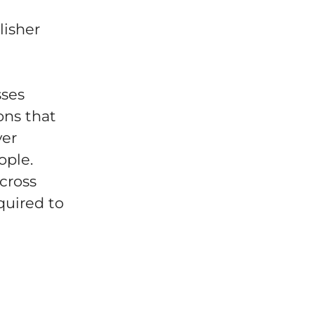
lisher
sses
ons that
ver
ople.
across
quired to