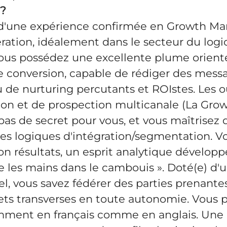
 ?
z d'une expérience confirmée en Growth Ma
tion, idéalement dans le secteur du logi
Vous possédez une excellente plume orient
e conversion, capable de rédiger des mess
de nurturing percutants et ROIstes. Les ou
ion et de prospection multicanale (La Gro
t pas de secret pour vous, et vous maîtrisez
ses logiques d'intégration/segmentation. V
ion résultats, un esprit analytique développ
 les mains dans le cambouis ». Doté(e) d'u
el, vous savez fédérer des parties prenantes
ets transverses en toute autonomie. Vous p
mment en français comme en anglais. Une