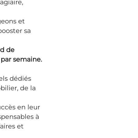
agiaire,
geons et
booster sa
rd de
s par semaine.
els dédiés
lier, de la
uccès en leur
ispensables à
aires et