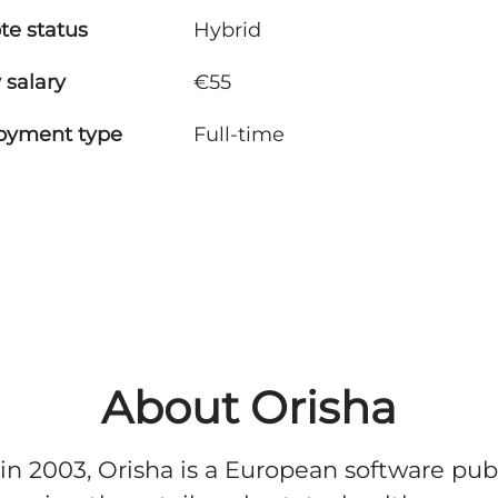
e status
Hybrid
 salary
€55
oyment type
Full-time
About Orisha
n 2003, Orisha is a European software pub