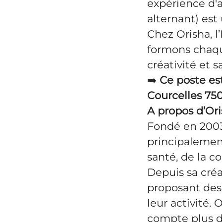
expérience d'a
alternant) est
Chez Orisha, l
formons chaqu
créativité et s
➡️
Ce poste es
Courcelles 750
A propos d’Or
Fondé en 2003,
principalemen
santé, de la co
Depuis sa créa
proposant des 
leur activité. 
compte plus d