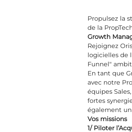
Propulsez la s
de la PropTech
Growth Manage
Rejoignez Oris
logicielles de 
Funnel" ambit
En tant que Gr
avec notre Pr
équipes Sales,
fortes synerg
également un(e
Vos missions
1/ Piloter l’A