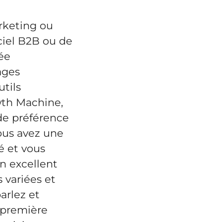
rketing ou
ciel B2B ou de
ée
ages
tils
wth Machine,
 de préférence
ous avez une
é et vous
n excellent
 variées et
arlez et
 première