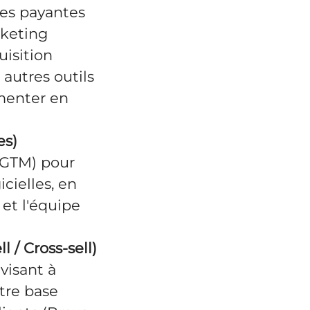
res payantes
rketing
isition
autres outils
menter en
es)
 (GTM) pour
cielles, en
et l'équipe
 / Cross-sell)
visant à
otre base