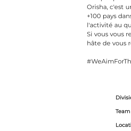
Orisha, c'est
+100 pays dans
l'activité au q
Si vous vous r
hâte de vous r
#WeAimForT
Divis
Team
Locat