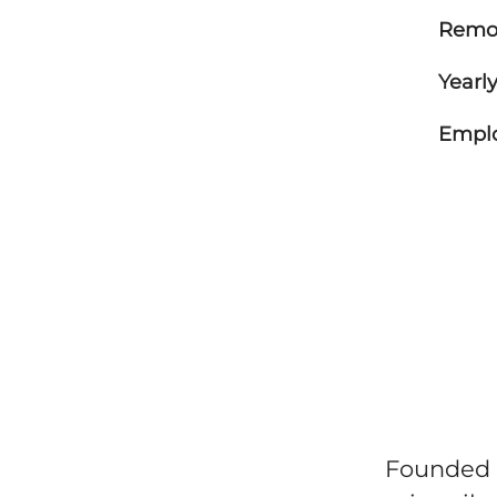
Remot
Yearly
Empl
Founded i