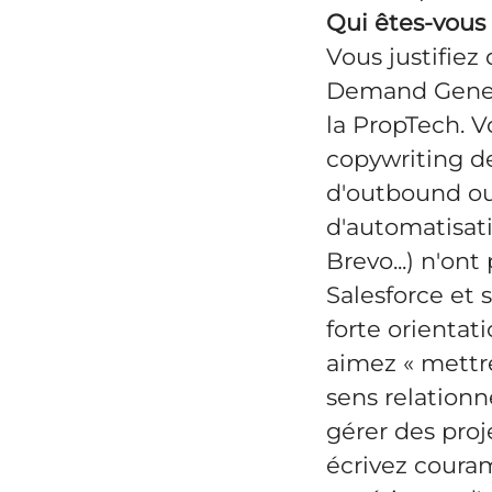
Qui êtes-vous
Vous justifie
Demand Genera
la PropTech. 
copywriting d
d'outbound ou 
d'automatisat
Brevo...) n'on
Salesforce et 
forte orientat
aimez « mettre
sens relationn
gérer des proj
écrivez coura