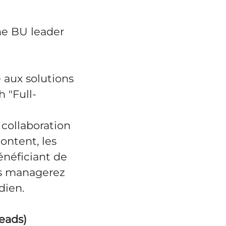
une BU leader
 aux solutions
h "Full-
 collaboration
ontent, les
énéficiant de
us managerez
dien.
leads)