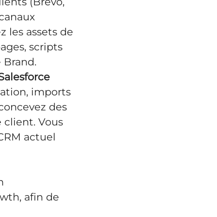
ients (Brevo,
 canaux
 les assets de
ages, scripts
 Brand.
Salesforce
ation, imports
 concevez des
 client. Vous
 CRM actuel
n
wth, afin de